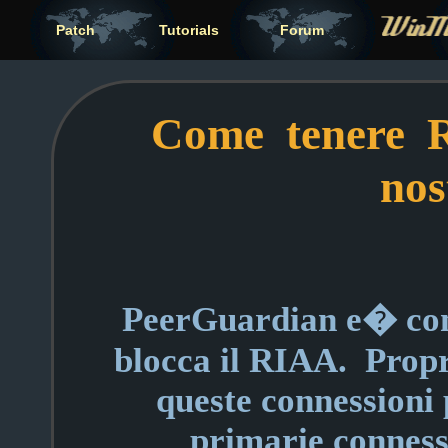
Patch
Tutorials
Forum
Come tenere R
nos
PeerGuardian e� come
blocca il RIAA. Prop
queste connessioni 
primarie conne