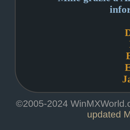
info
D
E
J
©2005-2024 WinMXWorld.com
updated 