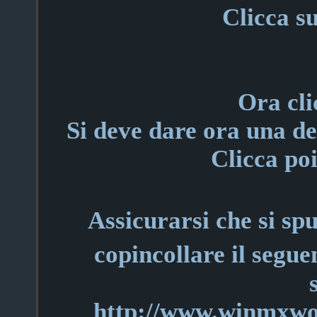
Clicca s
Ora cli
Si deve dare ora una d
Clicca po
Assicurarsi che si s
copincollare il segue
http://www.winmxworl