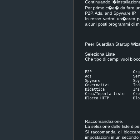
Continuando l�installazion
Per primo c�e� da fare una
P2P, Ads, and Spyware IP.
In rosso vedrai un�area pe
alcuni posti programmi di m
Peer Guardian Startup Wiz
Seleziona Liste
Che tipo di campi vuoi bloc
P2P                   Org
Ads                   Ser
Spyware               Spy
Governativi           Ind
Didattica             Ins
Crea/Importa liste    Cre
Blocco HTTP           Blo
Raccomandazione.
La selezione delle liste dip
Si raccomanda di bloccare
impostazioni in un secondo