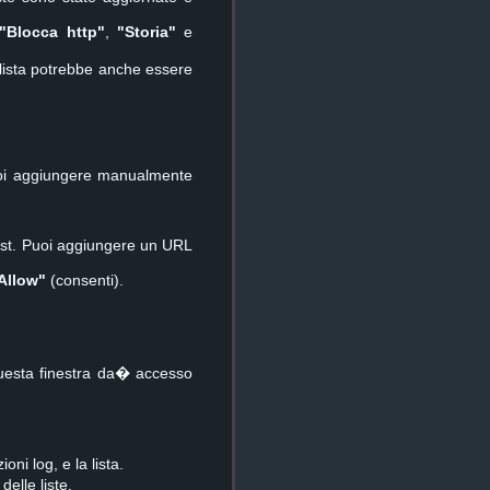
"Blocca http"
,
"Storia"
e
lista potrebbe anche essere
 aggiungere manualmente
ist. Puoi aggiungere un URL
Allow"
(consenti).
questa finestra da� accesso
ni log, e la lista.
elle liste.