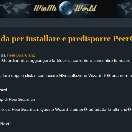
da per installare e predisporre Pee
a da
PeerGuardian2
.
erGuardian devi aggiungere la blocklist corrente e consentire le nostre li
lo fare doppio click e cominciare l�installazione Wizard. E� una normal
zard
up di PeerGuardian
he usi PeerGuardian. Questo Wizard ti aiuter� ad adattarlo affinche� t
"Next"
.