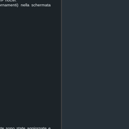
IP nocivi.
rnamenti) nella schermata
ste sono state aggiornate e