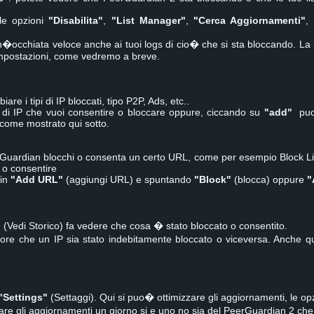
le opzioni
"Disabilita"
,
"List Manager"
,
"Cerca Aggiornamenti"
,
�occhiata veloce anche ai tuoi logs di cio� che si sta bloccando. La 
impostazioni, come vedremo a breve.
are i tipi di IP bloccati, tipo P2P, Ads, etc..
ta di IP che vuoi consentire o bloccare oppure, ciccando su
"add"
puoi
 come mostrato qui sotto.
Guardian blocchi o consenta un certo URL, come per esempio Block L
 o consentire
 in
"Add URL"
(aggiungi URL) e spuntando
"Block"
(blocca) oppure
"
"
(Vedi Storico) fa vedere che cosa � stato bloccato o consentito.
more che un IP sia stato indebitamente bloccato o viceversa. Anche 
"Settings"
(Settaggi). Qui si puo� ottimizzare gli aggiornamenti, le opzio
re gli aggiornamenti un giorno si e uno no sia del PeerGuardian 2 che d