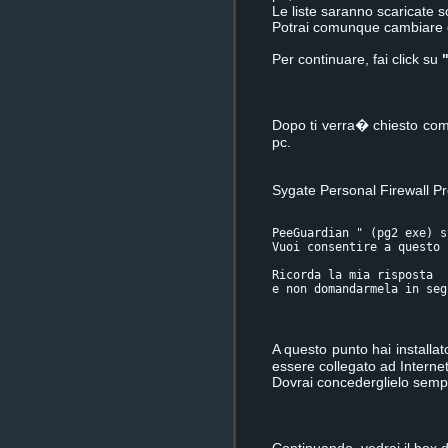
Le liste saranno scaricate s
Potrai comunque cambiare q
Per continuare, fai click su
Dopo ti verra� chiesto co
pc.
Sygate Personal Firewall P
PeeGuardian " (pg2 exe) s
Vuoi consentire a questo 
Ricorda la mia risposta 
e non domandarmela in seg
A questo punto hai installa
essere collegato ad Internet
Dovrai concederglielo sempre