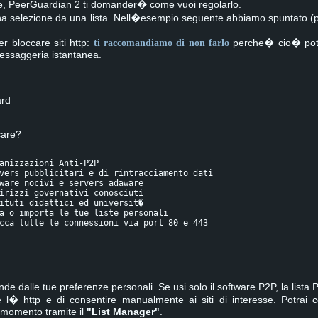
e, PeerGuardian 2 ti domander� come vuoi regolarlo.
 selezione da una lista. Nell�esempio seguente abbiamo spuntato (per
r bloccare siti http:
ti raccomandiamo di non farlo
perche� cio� potr
essaggeria istantanea.
ard
care?
anizzazioni Anti-P2P
vers pubblicitari e di rintracciamento dati
ware nocivi e servers adaware
irizzi governativi conosciuti
ituti didattici ed universit�
a o importa le tue liste personali
cca tutte le connessioni via port 80 e 443
ende dalle tue preferenze personali. Se usi solo il software P2P, la list
 l� http e di consentire manualmente ai siti di interesse. Potra
 momento tramite il
"List Manager"
.