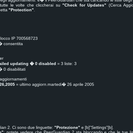
egli aggiornamenti: e� il PeerGuardian che sta caricando le liste degli 
utte le volte che cliccherai su
"Check for Updates"
(Cerca Aggio
uetta
"Protection"
.
locco IP 700568723
� consentita
er
failed updating � 0 disabled
= 3 liste: 3
 0 disabilitati
 aggiornamenti
.26,2005
= ultimo aggiorn.martedi� 26 aprile 2005
dian 2. Ci sono due linguette:
"Protezione"
e [b]"Settings"[b].
e"
: potete vedere che PeerGuardian 2 sta bloccando e che le tue li