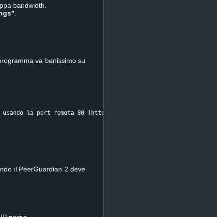
roppa bandwidth.
ings"
.
 programma va benissimo su
 usando la port remota 80 [http � World Wide Web]. 
uando il PeerGuardian 2 deve