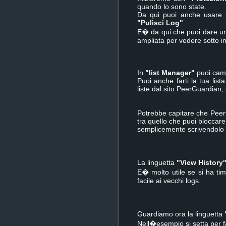
quando lo sono state.
Da qui puoi anche usare 
"Pulisci Log"
.
E� da qui che puoi dare un
ampliata per vedere sotto 
In
"list Manager"
puoi cambi
Puoi anche farti la tua lis
liste dal sito PeerGuardian,
Potrebbe capitare che Peer
tra quello che puoi bloccare
semplicemente scrivendolo
La linguetta
"View History
E� molto utile se si ha ti
facile ai vecchi logs.
Guardiamo ora la linguetta
Nell�esempio si setta per fa