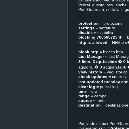
Continuando, vedrai il box d
Vedrai questo box anche t
PeerGuardian, sotto la ling
protection
= protezione
settings
= settature
disable
= disabilita
blocking 700568723 IP
= b
http is allowed
= l�http e
block http
= blocco http
List Manager
= List Manag
3 lists: 3 up-to-date � 0 
aggiorn. � 0 aggiorn.falliti �
view history
= vedi storico
check updates
= controlla
last updated tuesday apr
clear log
= pulisci log
time
= ora
range
= campo
source
= fonte
destination
= destinazione
Poi, vedrai il box PeerGuar
Inizieremo con
"Protezion