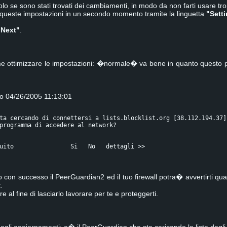
olo se sono stati trovati dei cambiamenti, in modo da non farti usare t
ueste impostazioni in un secondo momento tramite la linguetta
"Sett
"Next"
.
me ottimizzare le impostazioni: �normale� va bene in quanto questo
ro 04/26/2005 11:13:01
ta cercando di connettersi a lists.blocklist.org [38.112.194.37]
programma di accedere al network?
uito                Si   No   dettagli >>
to con successo il PeerGuardian2 ed il tuo firewall potra� avvertirti q
.
 al fine di lasciarlo lavorare per te e proteggerti.