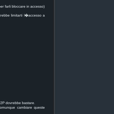
 farli bloccare in accesso)
ebbe limitarti l�accesso a
a P2P dovrebbe bastare.
i comunque cambiare queste