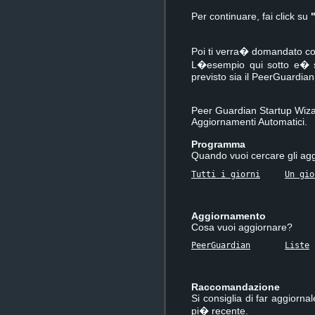
Per continuare, fai click su
Poi ti verra� domandato co
L�esempio qui sotto e� se
previsto sia il PeerGuardian
Peer Guardian Startup Wiz
Aggiornamenti Automatici.
Programma
Quando vuoi cercare gli ag
Tutti i giorni
Un gio
Aggiornamento
Cosa vuoi aggiornare?
PeerGuardian
Liste
Raccomandazione
Si consiglia di far aggiorn
pi� recente.