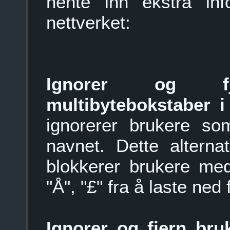
hente inn ekstra in
nettverket:
Ignorer og f
multibytebokstaber i
ignorerer brukere som
navnet. Dette alterna
blokkerer brukere med
"Å", "£" fra å laste ned 
Ignorer og fjern br