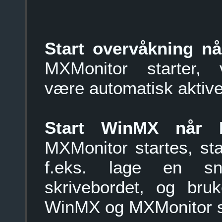
Start overvåkning n
MXMonitor starter, v
være automatisk aktive
Start WinMX når 
MXMonitor startes, s
f.eks. lage en sn
skrivebordet, og bru
WinMX og MXMonitor s