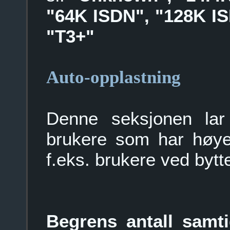
"64K ISDN", "128K IS
"T3+"
Auto-opplastning
Denne seksjonen lar d
brukere som har høyer
f.eks. brukere ved bytt
Begrens antall samti