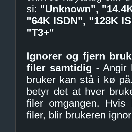
si:
"Unknown", "14.4K"
"64K ISDN", "128K IS
"T3+"
Ignorer og fjern bru
filer samtidig
- Angir 
bruker kan stå i kø på
betyr det at hver bruke
filer omgangen. Hvis 
filer, blir brukeren igno