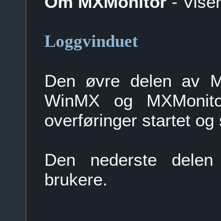
Om MXMonitor
- Vise
Loggvinduet
Den øvre delen av MX
WinMX og MXMonitor
overføringer startet og s
Den nederste delen 
brukere.