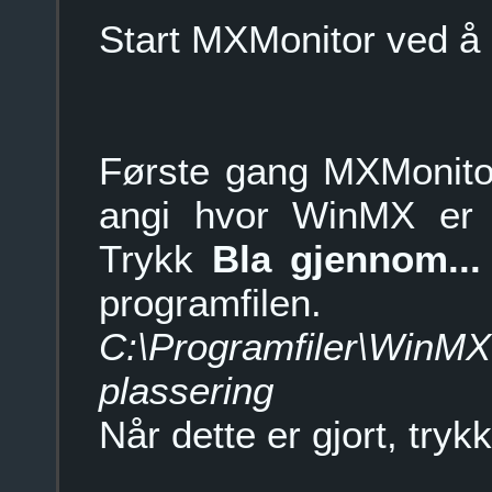
Start MXMonitor ved å 
Første gang MXMonitor
angi hvor WinMX er i
Trykk
Bla gjennom...
programfile
C:\Programfiler\Win
plassering
Når dette er gjort, tryk